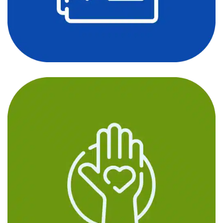
Notes & To-Do List
DESIGN
/
IDEAS