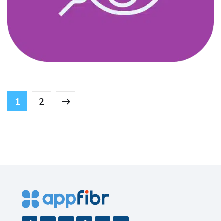
Manajemen & Katalog Hotel
DESIGN
/
IDEAS
1
2