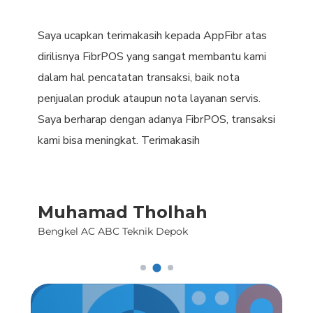
Saya ucapkan terimakasih kepada AppFibr atas
Fib
put
dirilisnya FibrPOS yang sangat membantu kami
dip
at
dalam hal pencatatan transaksi, baik nota
rek
.
penjualan produk ataupun nota layanan servis.
coc
Saya berharap dengan adanya FibrPOS, transaksi
ter
kami bisa meningkat. Terimakasih
usa
Muhamad Tholhah
K
Bengkel AC ABC Teknik Depok
Ka