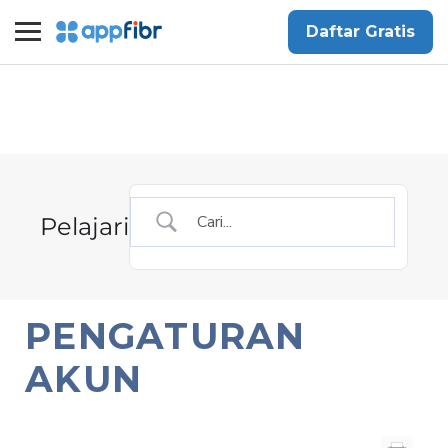
Daftar Gratis
Pelajari
Home
Pelajari
Pengaturan Aplikasi
Pengaturan Akun
PENGATURAN
AKUN