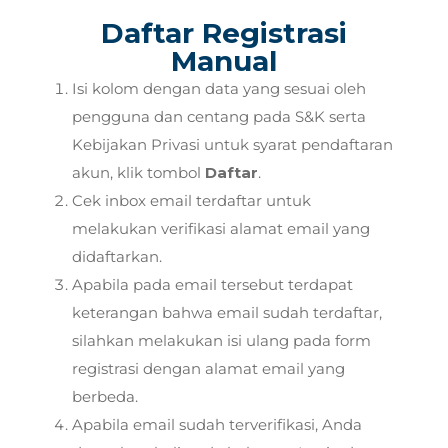
Daftar Registrasi
Manual
Isi kolom dengan data yang sesuai oleh
pengguna dan centang pada S&K serta
Kebijakan Privasi untuk syarat pendaftaran
akun, klik tombol
Daftar
.
Cek inbox email terdaftar untuk
melakukan verifikasi alamat email yang
didaftarkan.
Apabila pada email tersebut terdapat
keterangan bahwa email sudah terdaftar,
silahkan melakukan isi ulang pada form
registrasi dengan alamat email yang
berbeda.
Apabila email sudah terverifikasi, Anda