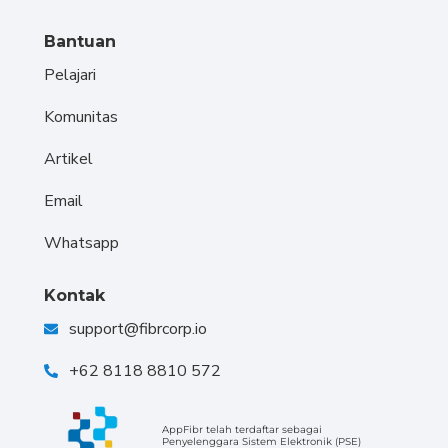
Bantuan
Pelajari
Komunitas
Artikel
Email
Whatsapp
Kontak
support@fibrcorp.io
+62 8118 8810 572
AppFibr telah terdaftar sebagai
Penyelenggara Sistem Elektronik (PSE)