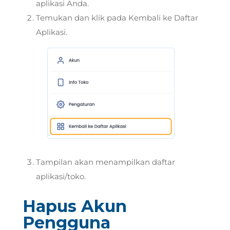
aplikasi Anda.
Temukan dan klik pada Kembali ke Daftar
Aplikasi.
Tampilan akan menampilkan daftar
aplikasi/toko.
Hapus Akun
Pengguna