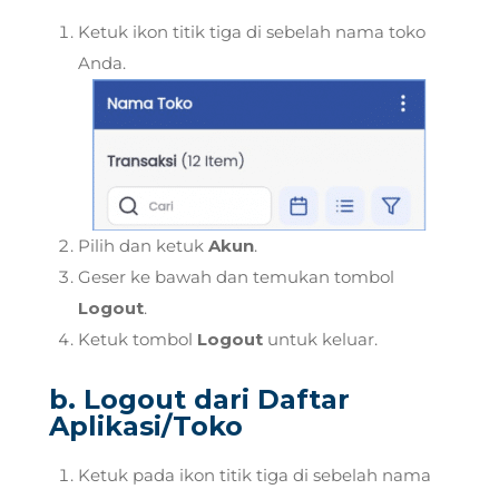
Ketuk ikon titik tiga di sebelah nama toko
Anda.
Pilih dan ketuk
Akun
.
Geser ke bawah dan temukan tombol
Logout
.
Ketuk tombol
Logout
untuk keluar.
b. Logout dari Daftar
Aplikasi/Toko
Ketuk pada ikon titik tiga di sebelah nama