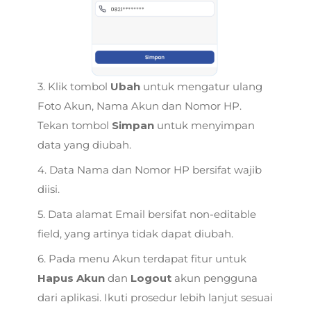
3. Klik tombol
Ubah
untuk mengatur ulang
Foto Akun, Nama Akun dan Nomor HP.
Tekan tombol
Simpan
untuk menyimpan
data yang diubah.
4. Data Nama dan Nomor HP bersifat wajib
diisi.
5. Data alamat Email bersifat non-editable
field, yang artinya tidak dapat diubah.
6.
Pada menu Akun terdapat fitur untuk
Hapus Akun
dan
Logout
akun pengguna
dari aplikasi. Ikuti prosedur lebih lanjut sesuai