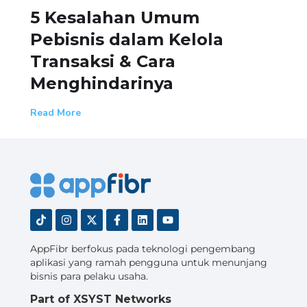
Cara Memulai Usaha
B
Sampingan Tanpa Modal
B
Besar
d
Read More
R
1
2
3
4
5
6
7
8
9
AppFibr berfokus pada teknologi pengembang
aplikasi yang ramah pengguna untuk menunjang
bisnis para pelaku usaha.
Part of XSYST Networks