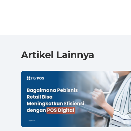
Artikel Lainnya