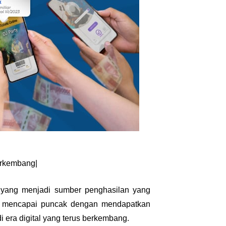
berkembang|
i yang menjadi sumber penghasilan yang 
il mencapai puncak dengan mendapatkan 
i era digital yang terus berkembang.