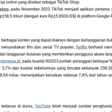
nja 
online
 yang disebut sebagai TikTok Shop.
Tekno
, pada November 2023 TikTok menjadi aplikasi pertama 
p156,5 triliun (dengan kurs Rp15.650/US$) di 
platform
 Google P
 berbagai konten yang dapat diakses dengan berlangganan bul
 menyediakan film dan serial TV populer, 
Netflix
 berhasil men
 dari langganan bulanan yang memberikan pengguna akses tanp
ndonesia.id
, pada kuartal III/2023 jumlah pelanggan berbayar N
,7% dari kuartal sebelumnya yang tercatat sebanyak 238,39 ju
54 miliar, menunjukkan kenaikan sebesar 7,8% dari tahun se
 terbesar di dunia,
YouTube
 telah menjadi sumber penghasila