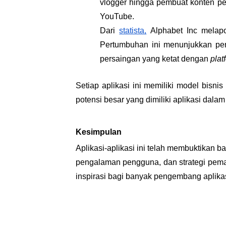
vlogger hingga pembuat konten pe
YouTube.
Dari
statista,
 Alphabet Inc melap
Pertumbuhan ini menunjukkan pen
persaingan yang ketat dengan 
plat
Setiap aplikasi ini memiliki model bisnis
potensi besar yang dimiliki aplikasi dal
Kesimpulan
Aplikasi-aplikasi ini telah membuktikan 
pengalaman pengguna, dan strategi pemas
inspirasi bagi banyak pengembang aplika