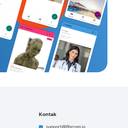
Kontak
support@fibrcorp.io