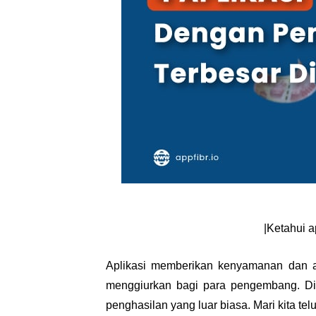
|Ketahui a
Aplikasi memberikan kenyamanan dan aks
menggiurkan bagi para pengembang. Di 
penghasilan yang luar biasa. Mari kita te