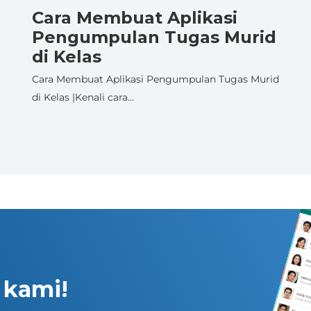
Cara Membuat Aplikasi
Pengumpulan Tugas Murid
di Kelas
Cara Membuat Aplikasi Pengumpulan Tugas Murid
di Kelas |Kenali cara...
 kami!