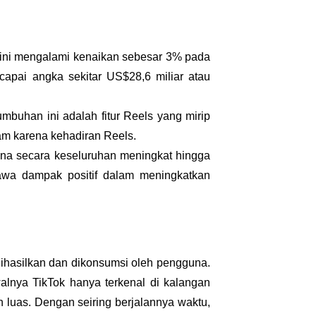
 ini mengalami kenaikan sebesar 3% pada 
pai angka sekitar US$28,6 miliar atau 
uhan ini adalah fitur Reels yang mirip 
am karena kehadiran Reels.
na secara keseluruhan meningkat hingga 
wa dampak positif dalam meningkatkan 
ihasilkan dan dikonsumsi oleh pengguna. 
nya TikTok hanya terkenal di kalangan 
luas. Dengan seiring berjalannya waktu, 