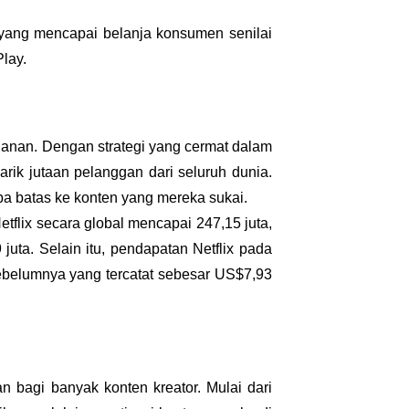
yang mencapai belanja konsumen senilai 
lay.
anan. Dengan strategi yang cermat dalam 
arik jutaan pelanggan dari seluruh dunia. 
a batas ke konten yang mereka sukai.
etflix secara global mencapai 247,15 juta, 
ta. Selain itu, pendapatan Netflix pada 
belumnya yang tercatat sebesar US$7,93 
n bagi banyak konten kreator. Mulai dari 