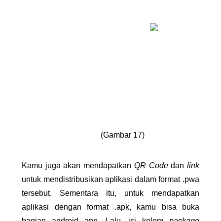
(Gambar 17)
Kamu juga akan mendapatkan 
QR Code 
dan 
link 
untuk mendistribusikan aplikasi dalam format .pwa 
tersebut. Sementara itu, untuk mendapatkan 
aplikasi dengan format .apk, kamu bisa buka 
bagian android app. Lalu, isi kolom 
package 